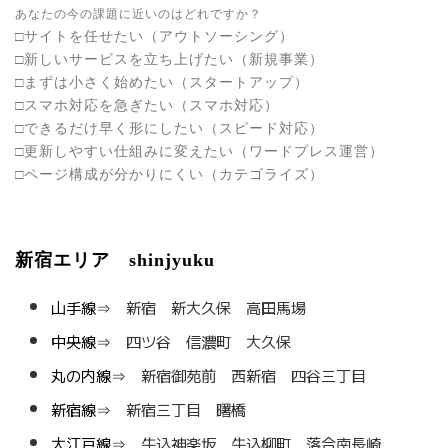
あなたの今の課題に近いのはどれですか？
□サイトを任せたい（
アウトソーシング
）
□新しいサービスを立ち上げたい（
新規事業
）
□まずは小さく始めたい（
スタートアップ
）
□スマホ対応を急ぎたい（
スマホ対応
）
□できるだけ早く形にしたい（
スピード対応
）
□更新しやすい仕組みに変えたい（
ワードプレス運営
）
□ページ構成が分かりにくい（
カテゴライズ
）
新宿エリア shinjyuku
山手線⇒
新宿
新大久保
高田馬場
中央線⇒
四ツ谷
信濃町
大久保
丸の内線⇒
新宿御苑前
西新宿
四谷三丁目
新宿線⇒
新宿三丁目
曙橋
大江戸線⇒
牛込神楽坂
牛込柳町
落合南長崎